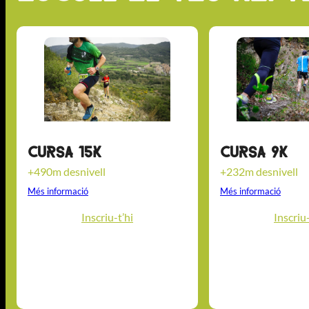
Cursa 15K
Cursa 9K
+490m desnivell
+232m desnivell
Més informació
Més informació
Inscriu-t’hi
Inscriu-