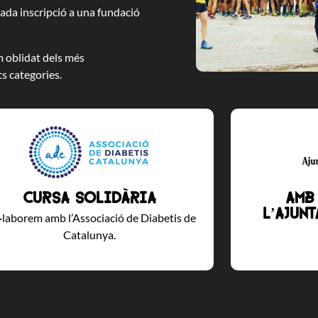
cada inscripció a una fundació
 oblidat dels més
s categories.
Cursa solidària
Amb
l’Ajun
·laborem amb l’Associació de Diabetis de
Catalunya.