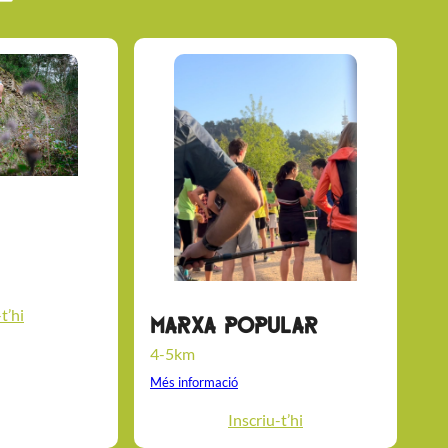
t’hi
Marxa popular
4-5km
Més informació
Inscriu-t’hi