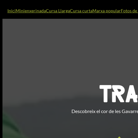
Inici
Minienxerinada
Cursa Llarga
Cursa curta
Marxa popular
Fotos de 
Tra
Descobreix el cor de les Gavarre