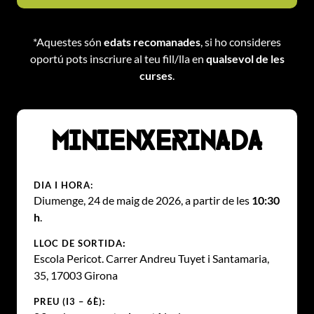
*Aquestes són
edats recomanades
, si ho consideres
oportú pots inscriure al teu fill/lla en
qualsevol de les
curses
.
Minienxerinada
DIA I HORA:
Diumenge, 24 de maig de 2026, a partir de les
10:30
h
.
LLOC DE SORTIDA
:
Escola Pericot. Carrer Andreu Tuyet i Santamaria,
35, 17003 Girona
PREU (I3 – 6È)
: