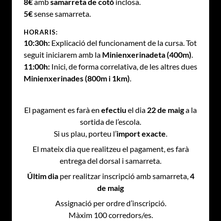
8€
amb
samarreta de cotó
inclosa.
5€
sense samarreta.
HORARIS:
10:30h:
Explicació del funcionament de la cursa. Tot
seguit iniciarem amb la
Minienxerinadeta (400m)
.
11:00h:
Inici, de forma correlativa, de les altres dues
Minienxerinades (800m i 1km)
.
El pagament es farà en
efectiu
el dia
22 de maig
a la
sortida de l’escola.
Si us plau, porteu l’
import exacte
.
El mateix dia que realitzeu el pagament, es farà
entrega del dorsal i samarreta.
Últim dia
per realitzar inscripció amb samarreta,
4
de maig
Assignació per ordre d’inscripció.
Màxim 100 corredors/es.