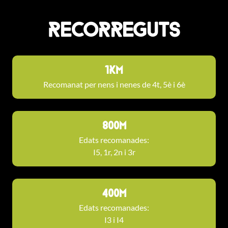
Recorreguts
1KM
Recomanat per nens i nenes de 4t, 5è i 6è
800m
Edats recomanades:
I5, 1r, 2n i 3r
400m
Edats recomanades:
I3 i I4