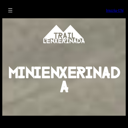
Inscriu-t’hi
Minienxerinad
a